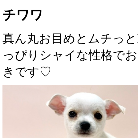
チワワ
真ん丸お目めとムチっと
っぴりシャイな性格でお
きです♡