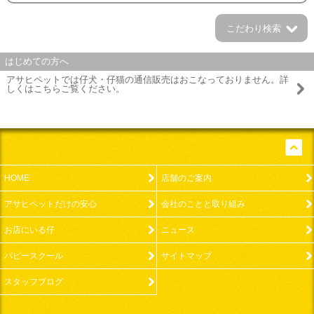
こだわり検索
はじめての方へ
アサヒペットでは仔犬・仔猫の通信販売はおこなっておりません。詳
しくはこちらご覧ください。
こ
ち
ら
pageto
HOME
店舗のご案内
アサヒペットだけの安心
会社のことと取り組み
お店にいる仔
ニュース
パピースクール
サイトマップ
スタッフブログ