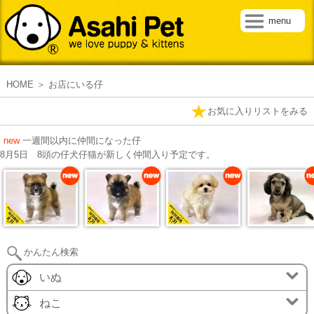
menu
HOME
お店にいる仔
お気に入りリストをみる
★
new
一週間以内に仲間になった仔
8月5日 8頭の仔犬仔猫が新しく仲間入り予定です。
new
new
new
n
かんたん検索
いぬ
ねこ