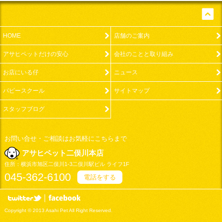
pageto
HOME
店舗のご案内
アサヒペットだけの安心
会社のことと取り組み
お店にいる仔
ニュース
パピースクール
サイトマップ
スタッフブログ
お問い合せ・ご相談はお気軽にこちらまで
アサヒペット二俣川本店
住所：
横浜市
旭区二俣川1-3
二俣川駅ビル ライフ1F
045-362-6100
電話をする
アサヒペット二
アサヒペット
Copyright
©
2013 Asahi Pet All Right Reserved.
俣川本店 twitter
株式会社