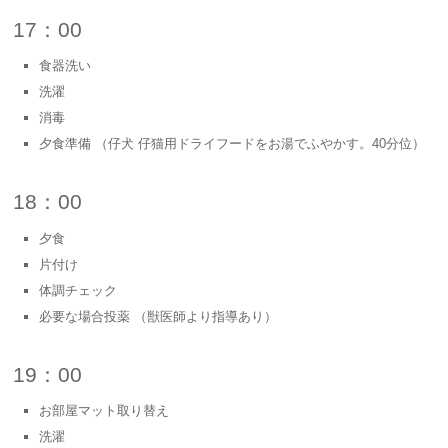
17：00
食器洗い
洗濯
消毒
夕食準備 （仔犬 仔猫用ドライフードをお湯でふやかす。40分位）
18：00
夕食
片付け
体調チェック
必要な場合投薬 （獣医師より指導あり）
19：00
お部屋マット取り替え
洗濯