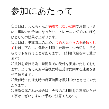
参加にあたって
◯当日は、わんちゃんが
満腹ではない状態
でお越し下さ
い。車酔いの予防になったり、トレーニングでのごほう
びとしての効果が上がります。
◯当日は、事故防止のため、
つめ
と
足うらの毛
を
短くし
て
お越し下さい。危険と判断した場合、つめ切り、足う
らカットを行うことがあります。（別途代金を申し受け
ます）
◯混雑を避ける為、時間差での受付を実施いたしており
ます。ようちえんお申込後に時差受付に関する連絡をさ
せて頂きます。
◯受付時・お迎え時の所要時間は原則10分とさせていた
だきます。
◯無断欠席された場合は、今後のご利用をご遠慮いただ
く事がございますので予めご注意ください。