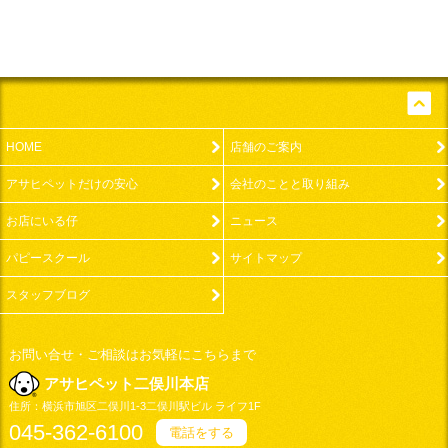
pageto
HOME
店舗のご案内
アサヒペットだけの安心
会社のことと取り組み
お店にいる仔
ニュース
パピースクール
サイトマップ
スタッフブログ
お問い合せ・ご相談はお気軽にこちらまで
アサヒペット二俣川本店
住所：
横浜市
旭区二俣川1-3
二俣川駅ビル ライフ1F
045-362-6100
電話をする